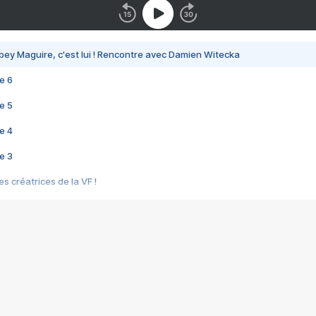
bey Maguire, c'est lui ! Rencontre avec Damien Witecka
e 6
e 5
e 4
e 3
s créatrices de la VF !
e 2
e 1
e Mektoub My Love arrive enfin ! Rencontre avec Shaïn Boumedine et Sal
i : après Toni en famille
elle réalise le bouleversant Dites lui que je l'aime