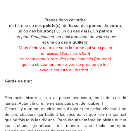
Prenez dans cet ordre:
du
fil
, une ou des
pelote
(s), du
tissu
, des
perles
, du
coton
,
un ou des
bouton
(s), , un ou des
dé
(s), un
patron
,
un peu d'imagination,
un outil tranchant de votre choix
et une ou des
aiguille
(s)
Vous écrirez un texte sous la forme qui vous plaira
en utilisant l'outil tranchant
en respectant l'ordre des mots imposés (en gras)
qui n'a strictement rien à voir de près ou de loin
avec la couture ou le tricot !!
Garde de nuit
Des nuits bizarres, j’en ai passé beaucoup, mais de celle-là
jamais. Autant le dire, je ne suis pas prêt de l’oublier !
C’était il y a un an, en plein mois d’août et en pleine chaleur. Une
de ces chaleurs qui battent les records et que l’on ne connait
qu’une fois tous les dix ans. Paris étouffait même en pleine nuit et
les trottoirs grouillaient de monde. Une foule amorphe