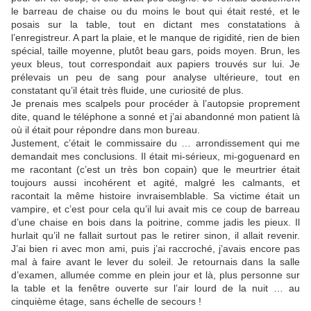
le barreau de chaise ou du moins le bout qui était resté, et le
posais sur la table, tout en dictant mes constatations à
l’enregistreur. A part la plaie, et le manque de rigidité, rien de bien
spécial, taille moyenne, plutôt beau gars, poids moyen. Brun, les
yeux bleus, tout correspondait aux papiers trouvés sur lui. Je
prélevais un peu de sang pour analyse ultérieure, tout en
constatant qu’il était très fluide, une curiosité de plus.
Je prenais mes scalpels pour procéder à l’autopsie proprement
dite, quand le téléphone a sonné et j’ai abandonné mon patient là
où il était pour répondre dans mon bureau.
Justement, c’était le commissaire du … arrondissement qui me
demandait mes conclusions. Il était mi-sérieux, mi-goguenard en
me racontant (c’est un très bon copain) que le meurtrier était
toujours aussi incohérent et agité, malgré les calmants, et
racontait la même histoire invraisemblable. Sa victime était un
vampire, et c’est pour cela qu’il lui avait mis ce coup de barreau
d’une chaise en bois dans la poitrine, comme jadis les pieux. Il
hurlait qu’il ne fallait surtout pas le retirer sinon, il allait revenir.
J’ai bien ri avec mon ami, puis j’ai raccroché, j’avais encore pas
mal à faire avant le lever du soleil. Je retournais dans la salle
d’examen, allumée comme en plein jour et là, plus personne sur
la table et la fenêtre ouverte sur l’air lourd de la nuit … au
cinquième étage, sans échelle de secours !