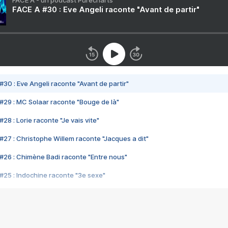
FACE A - un podcast Purecharts
FACE A #30 : Eve Angeli raconte "Avant de partir"
#30 : Eve Angeli raconte "Avant de partir"
#29 : MC Solaar raconte "Bouge de là"
28 : Lorie raconte "Je vais vite"
#27 : Christophe Willem raconte "Jacques a dit"
#26 : Chimène Badi raconte "Entre nous"
#25 : Indochine raconte "3e sexe"
#24 : Zaho raconte "C'est chelou"
#23 : Patrick Bruel raconte "Au café des délices"