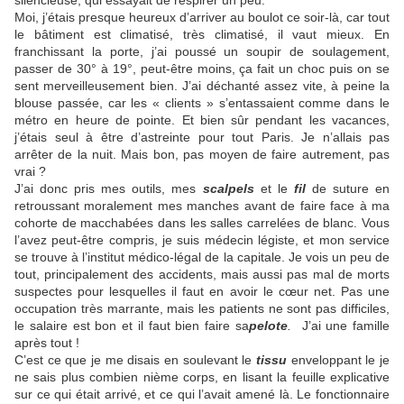
silencieuse, qui essayait de respirer un peu.
Moi, j’étais presque heureux d’arriver au boulot ce soir-là, car tout
le bâtiment est climatisé, très climatisé, il vaut mieux. En
franchissant la porte, j’ai poussé un soupir de soulagement,
passer de 30° à 19°, peut-être moins, ça fait un choc puis on se
sent merveilleusement bien. J’ai déchanté assez vite, à peine la
blouse passée, car les « clients » s’entassaient comme dans le
métro en heure de pointe. Et bien sûr pendant les vacances,
j’étais seul à être d’astreinte pour tout Paris. Je n’allais pas
arrêter de la nuit. Mais bon, pas moyen de faire autrement, pas
vrai ?
J’ai donc pris mes outils, mes
scalpels
et le
fil
de suture en
retroussant moralement mes manches avant de faire face à ma
cohorte de macchabées dans les salles carrelées de blanc. Vous
l’avez peut-être compris, je suis médecin légiste, et mon service
se trouve à l’institut médico-légal de la capitale. Je vois un peu de
tout, principalement des accidents, mais aussi pas mal de morts
suspectes pour lesquelles il faut en avoir le cœur net. Pas une
occupation très marrante, mais les patients ne sont pas difficiles,
le salaire est bon et il faut bien faire sa
pelote
.
J’ai une famille
après tout !
C’est ce que je me disais en soulevant le
tissu
enveloppant le je
ne sais plus combien nième corps, en lisant la feuille explicative
sur ce qui était arrivé, et ce qui l’avait amené là. Le fonctionnaire