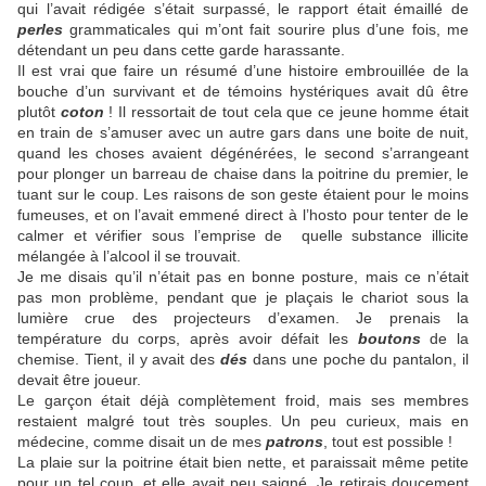
qui l’avait rédigée s’était surpassé, le rapport était émaillé de
perles
grammaticales qui m’ont fait sourire plus d’une fois, me
détendant un peu dans cette garde harassante.
Il est vrai que faire un résumé d’une histoire embrouillée de la
bouche d’un survivant et de témoins hystériques avait dû être
plutôt
coton
! Il ressortait de tout cela que ce jeune homme était
en train de s’amuser avec un autre gars dans une boite de nuit,
quand les choses avaient dégénérées, le second s’arrangeant
pour plonger un barreau de chaise dans la poitrine du premier, le
tuant sur le coup. Les raisons de son geste étaient pour le moins
fumeuses, et on l’avait emmené direct à l’hosto pour tenter de le
calmer et vérifier sous l’emprise de
quelle substance illicite
mélangée à l’alcool il se trouvait.
Je me disais qu’il n’était pas en bonne posture, mais ce n’était
pas mon problème, pendant que je plaçais le chariot sous la
lumière crue des projecteurs d’examen. Je prenais la
température du corps, après avoir défait les
boutons
de la
chemise. Tient, il y avait des
dés
dans une poche du pantalon, il
devait être joueur.
Le garçon était déjà complètement froid, mais ses membres
restaient malgré tout très souples. Un peu curieux, mais en
médecine, comme disait un de mes
patrons
, tout est possible !
La plaie sur la poitrine était bien nette, et paraissait même petite
pour un tel coup, et elle avait peu saigné. Je retirais doucement