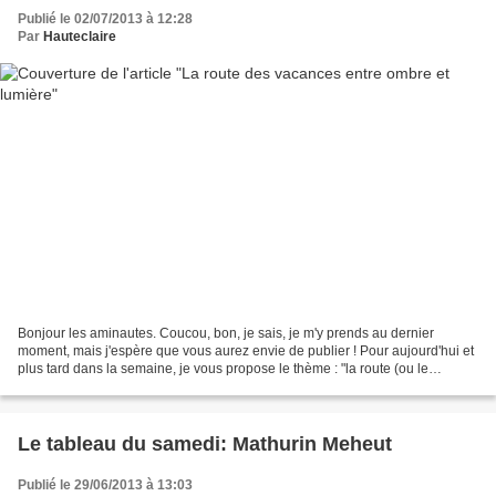
Publié le 02/07/2013 à 12:28
Par
Hauteclaire
Bonjour les aminautes. Coucou, bon, je sais, je m'y prends au dernier
moment, mais j'espère que vous aurez envie de publier ! Pour aujourd'hui et
plus tard dans la semaine, je vous propose le thème : "la route (ou le
chemin) des vacances. Tout ce que...
Le tableau du samedi: Mathurin Meheut
Publié le 29/06/2013 à 13:03