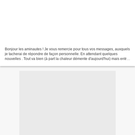
Bonjour les aminautes ! Je vous remercie pour tous vos messages, auxquels
je tacherai de répondre de façon personnelle. En attendant quelques
nouvelles . Tout va bien (à part la chaleur démente d'aujourd'hui) mais entre
le "réel" et un court séjour en...